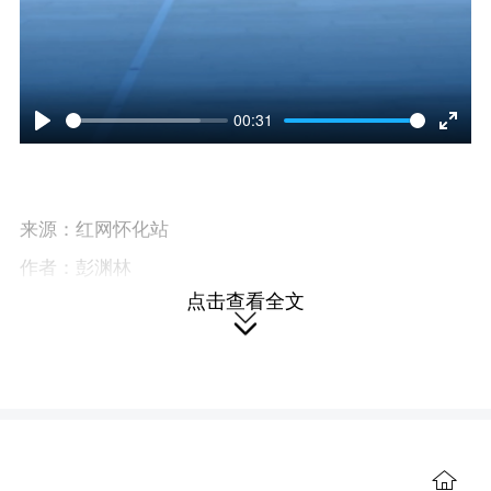
00:31
P
E
l
n
a
t
来源：红网怀化站
作者：彭渊林
y
e
点击查看全文
编辑：杨伶霞
r

f
u
本站原创文章，转载请附上原文链接。
l
本文链接：
l

https://hh.rednet.cn/content/646049/75/15962164.html