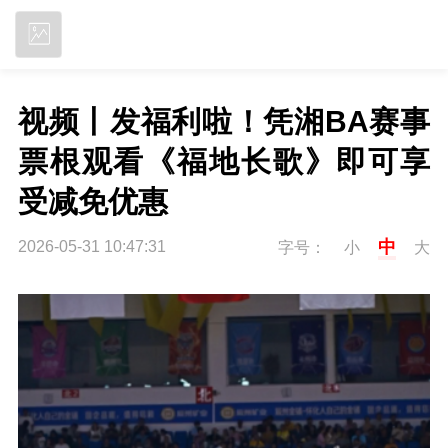
立即下载
视频丨发福利啦！凭湘BA赛事
票根观看《福地长歌》即可享
受减免优惠
中
2026-05-31 10:47:31
字号：
小
大